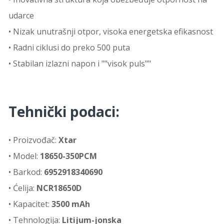
udarce
• Nizak unutrašnji otpor, visoka energetska efikasnost
• Radni ciklusi do preko 500 puta
• Stabilan izlazni napon i ""visok puls""
Tehnički podaci:
• Proizvođač:
Xtar
• Model:
18650-350PCM
• Barkod:
6952918340690
• Ćelija:
NCR18650D
• Kapacitet:
3500 mAh
• Tehnologija:
Litijum-jonska