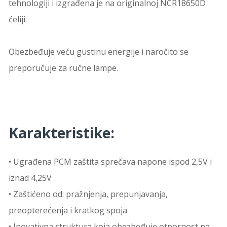
tehnologiji i izgrađena je na originalnoj NCR18650D
ćeliji.
Obezbeđuje veću gustinu energije i naročito se
preporučuje za ručne lampe.
Karakteristike:
• Ugrađena PCM zaštita sprečava napone ispod 2,5V i
iznad 4,25V
• Zaštićeno od: pražnjenja, prepunjavanja,
preopterećenja i kratkog spoja
• Inovativna struktura koja obezbeđuje otpornost na