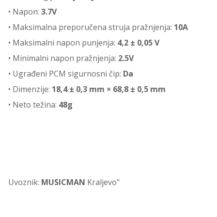
• Napon:
3.7V
• Maksimalna preporučena struja pražnjenja:
10A
• Maksimalni napon punjenja:
4,2 ± 0,05 V
• Minimalni napon pražnjenja:
2.5V
• Ugrađeni PCM sigurnosni čip:
Da
• Dimenzije:
18,4 ± 0,3 mm × 68,8 ± 0,5 mm
• Neto težina:
48g
Uvoznik:
MUSICMAN
Kraljevo"