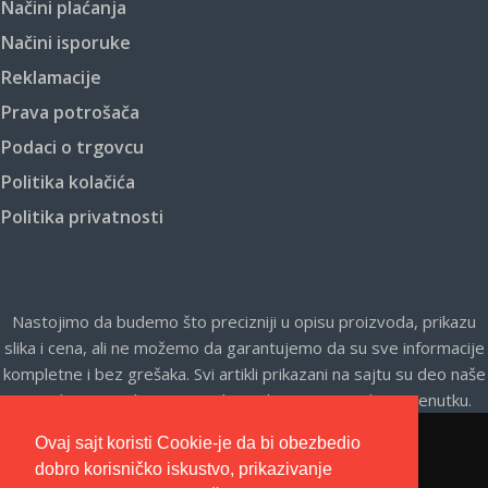
Načini plaćanja
Načini isporuke
Reklamacije
Prava potrošača
Podaci o trgovcu
Politika kolačića
Politika privatnosti
Nastojimo da budemo što precizniji u opisu proizvoda, prikazu
slika i cena, ali ne možemo da garantujemo da su sve informacije
kompletne i bez grešaka. Svi artikli prikazani na sajtu su deo naše
ponude i ne podrazumeva da su dostupni u svakom trenutku.
Ovaj sajt koristi Cookie-je da bi obezbedio
dobro korisničko iskustvo, prikazivanje