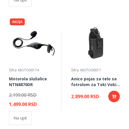
AKCIJA
Šifra: MOTO00174
Šifra: MOTO00017
Motorola slušalice
Anico pojas za telo sa
NTN8870DR
fotrolom za Toki Voki
AHCC-6700
2,199.00 RSD
2,899.00 RSD
1,499.00 RSD
Na upit