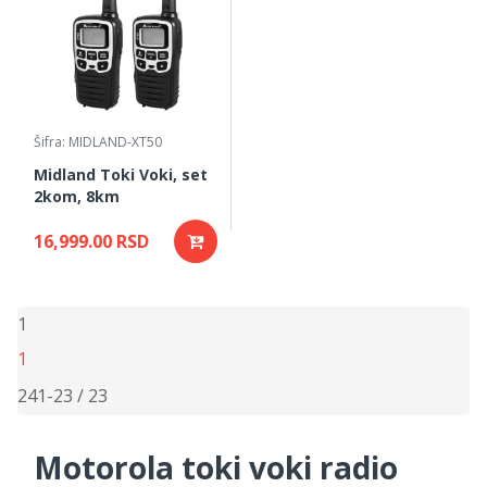
Šifra: MIDLAND-XT50
Midland Toki Voki, set
2kom, 8km
16,999.00 RSD
1
1
24
1-23 / 23
Motorola toki voki radio