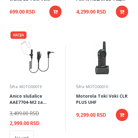
T82, T82 Ektreme
699.00 RSD
4,299.00 RSD
AKCIJA
Šifra: MOTO00019
Šifra: MOTO00010
Anico slušalice
Motorola Toki Voki CLR
AAE7704-M2 za
PLUS UHF
Motorolu TLKR,
3,499.00 RSD
Talkabout, XT185 Toki
9,299.00 RSD
Voki
2,999.00 RSD
Na upit