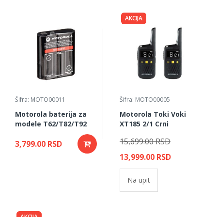
AKCIJA
Šifra: MOTO00011
Šifra: MOTO00005
Motorola baterija za
Motorola Toki Voki
modele T62/T82/T92
XT185 2/1 Crni
15,699.00 RSD
3,799.00 RSD
13,999.00 RSD
Na upit
AKCIJA