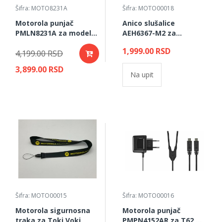
Šifra: MOTO8231A
Šifra: MOTO00018
Motorola punjač
Anico slušalice
PMLN8231A za modele
AEH6367-M2 za
T62 i T82
Motorolu PMR TLKR,
1,999.00 RSD
4,199.00 RSD
Talkabout, XT185
3,899.00 RSD
Na upit
Šifra: MOTO00015
Šifra: MOTO00016
Motorola sigurnosna
Motorola punjač
traka za Toki Voki
PMPN4152AR za T62,