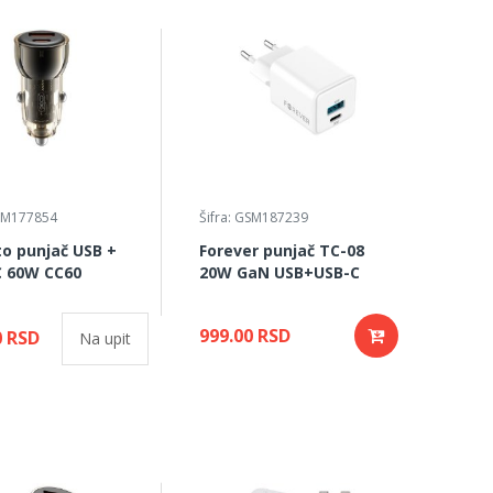
GSM177854
Šifra: GSM187239
o punjač USB +
Forever punjač TC-08
C 60W CC60
20W GaN USB+USB-C
999.00 RSD
0 RSD
Na upit