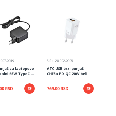
5.007.0059
Šifra: 20.002.0005
njač za laptopove
ATC USB brzi punjač
zalni 65W TypeC 5-
CHF5a PD-QC 20W beli
.00 RSD
769.00 RSD