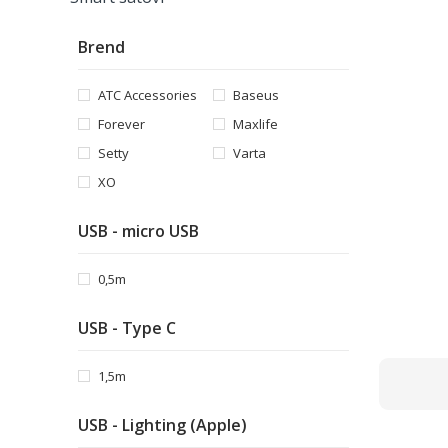
Brend
ATC Accessories
Baseus
Forever
Maxlife
Setty
Varta
XO
USB - micro USB
0,5m
USB - Type C
1,5m
USB - Lighting (Apple)