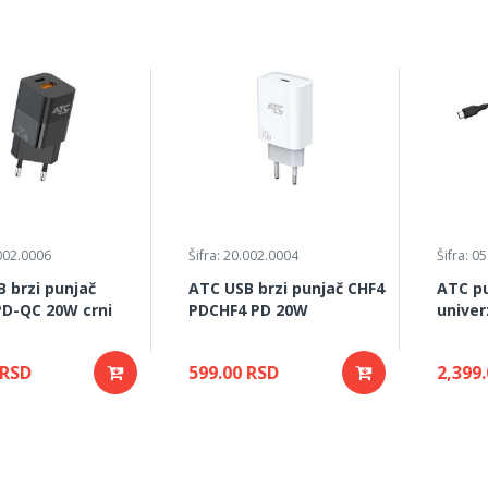
.002.0006
Šifra: 20.002.0004
Šifra: 0
 brzi punjač
ATC USB brzi punjač CHF4
ATC pu
PD-QC 20W crni
PDCHF4 PD 20W
univer
20V
 RSD
599.00 RSD
2,399