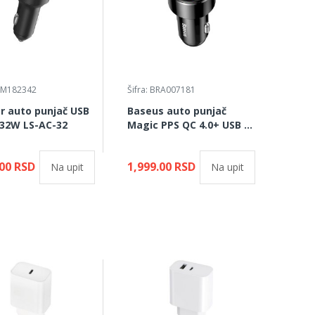
GSM182342
Šifra: BRA007181
r auto punjač USB
Baseus auto punjač
 32W LS-AC-32
Magic PPS QC 4.0+ USB +
PD 45W
.00 RSD
1,999.00 RSD
Na upit
Na upit