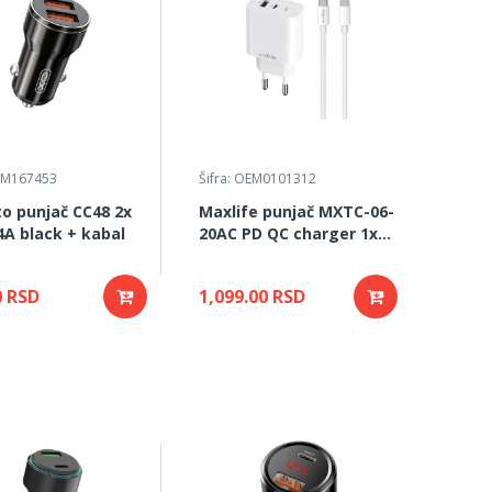
GSM167453
Šifra: OEM0101312
o punjač CC48 2x
Maxlife punjač MXTC-06-
4A black + kabal
20AC PD QC charger 1x
USB-C 1x USB 20W+ kabal
USB-C - USB-C 20W
0 RSD
1,099.00 RSD