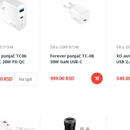
SM171394
Šifra: GSM187240
Šifra: 
 punjač TC06
Forever punjač TC-08
XO aut
C 20W PD QC
30W GaN USB-C
USB 2,
999.00 RSD
549.0
00 RSD
Na upit