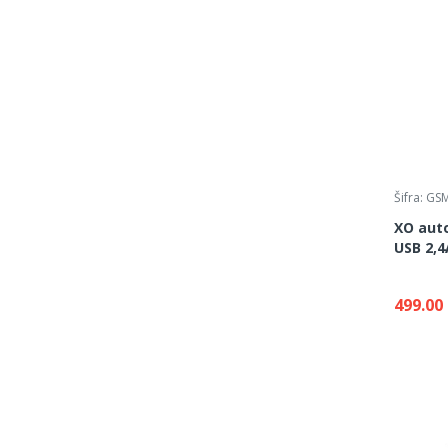
Šifra: G
XO auto
USB 2,4
499.00