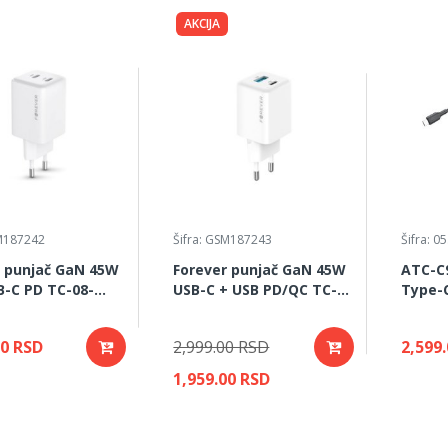
AKCIJA
SM187242
Šifra: GSM187243
Šifra: 0
r punjač GaN 45W
Forever punjač GaN 45W
ATC-C
B-C PD TC-08-
USB-C + USB PD/QC TC-
Type-C
eli
08-45AC- beli
adapte
uređa
00 RSD
2,999.00 RSD
2,599
1,959.00 RSD