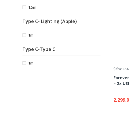
1,5m
Type C- Lighting (Apple)
1m
Type C-Type C
1m
Šifra: G
Foreve
– 2x US
45CC - b
2,299.