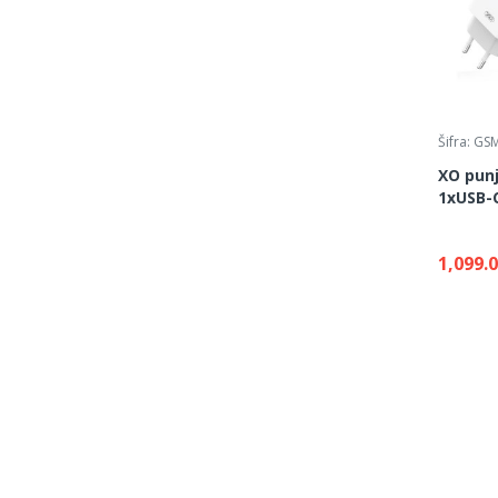
Šifra: G
XO pun
1xUSB-C
1,099.