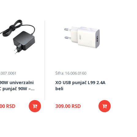
5.007.0061
Šifra: 16.006.0160
90W univerzalni
XO USB punjač L99 2.4A
 punjač 90W –
beli
r za laptop i
je
.00 RSD
309.00 RSD