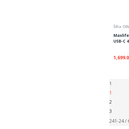
Šifra: O
Maxlife
USB-C 
1,699.
1
1
2
3
24
1-24 / 