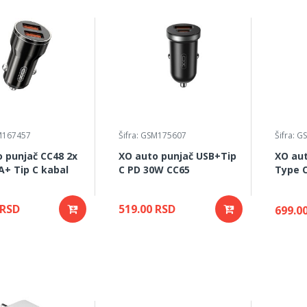
SM167457
Šifra: GSM175607
Šifra: 
 punjač CC48 2x
XO auto punjač USB+Tip
XO aut
A+ Tip C kabal
C PD 30W CC65
Type 
 RSD
519.00 RSD
699.0