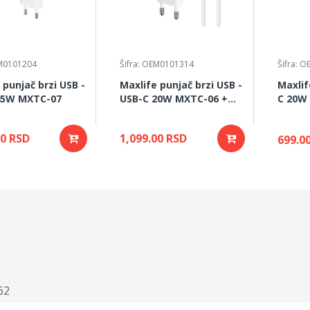
EM0101204
Šifra: OEM0101314
Šifra: 
 punjač brzi USB -
Maxlife punjač brzi USB -
Maxlif
45W MXTC-07
USB-C 20W MXTC-06 +
C 20W
kabal
00 RSD
1,099.00 RSD
699.0
62