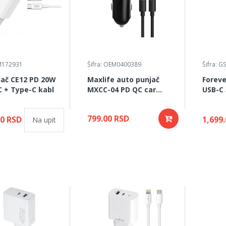
SM172931
Šifra: OEM0400389
Šifra: 
jač CE12 PD 20W
Maxlife auto punjač
Foreve
 + Type-C kabl
MXCC-04 PD QC car
USB-C
charger 20W USB-C + USB
+ kabal USB-C -
799.00 RSD
00 RSD
1,699
Na upit
Lightning cable