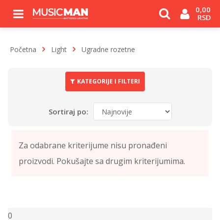
0,00 
RSD
Početna
Light
Ugradne rozetne
KATEGORIJE I FILTERI
Sortiraj po:
0