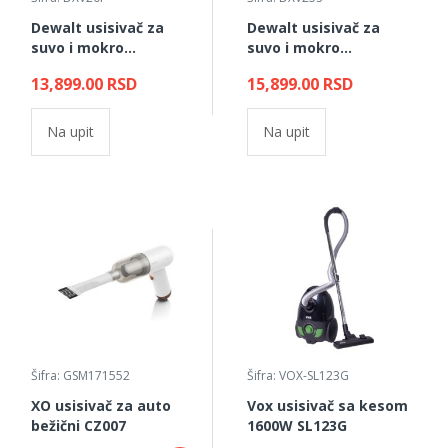
Dewalt usisivač za
Dewalt usisivač za
suvo i mokro
suvo i mokro
usisavanje 20l
usisavanje 25l
13,899.00 RSD
15,899.00 RSD
Na upit
Na upit
Šifra: GSM171552
Šifra: VOX-SL123G
XO usisivač za auto
Vox usisivač sa kesom
bežični CZ007
1600W SL123G