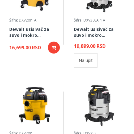
Šifra: DXV20PTA
Šifra: DXV30SAPTA
Dewalt usisivač za
Dewalt usisivač za
suvo i mokro
suvo i mokro
usisavanje 20l +
usisavanje 30l +
19,899.00 RSD
utičnica
16,699.00 RSD
utičnica
Na upit
Šifra: DXV20P
Šifra: DXV25S