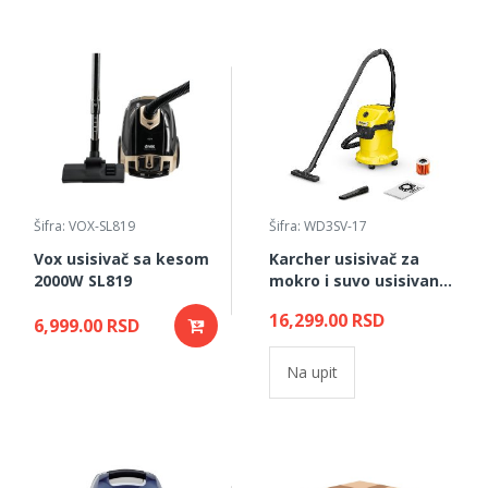
Šifra: VOX-SL819
Šifra: WD3SV-17
Vox usisivač sa kesom
Karcher usisivač za
2000W SL819
mokro i suvo usisivanje
WD3 SV-17/4/20
16,299.00 RSD
6,999.00 RSD
Na upit