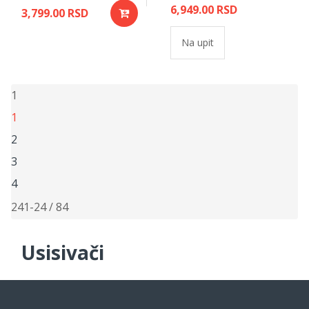
6,949.00 RSD
3,799.00 RSD
Na upit
1
1
2
3
4
24
1-24 / 84
Usisivači