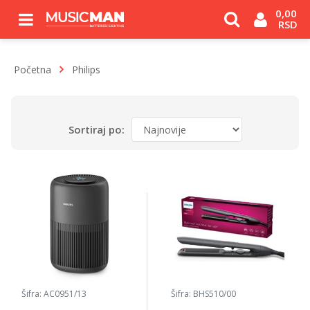
0,00 
RSD
Početna
Philips
Sortiraj po:
Šifra: AC0951/13
Šifra: BHS510/00