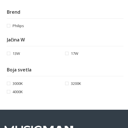
Brend
Philips
Jačina W
13W
17W
Boja svetla
3000K
3200K
4000K