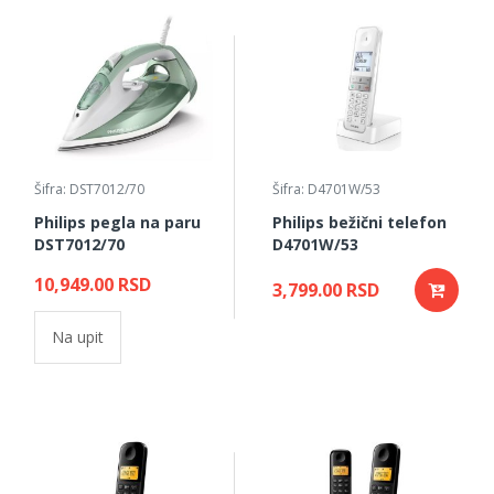
Šifra: DST7012/70
Šifra: D4701W/53
Philips pegla na paru
Philips bežični telefon
DST7012/70
D4701W/53
10,949.00 RSD
3,799.00 RSD
Na upit