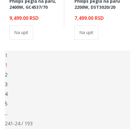
Philips pegla na paru,
Philips pegla na paru
2400W, GC4537/70
2200W, DST3020/20
9,499.00 RSD
7,499.00 RSD
Na upit
Na upit
1
1
2
3
4
5
...
24
1-24 / 193