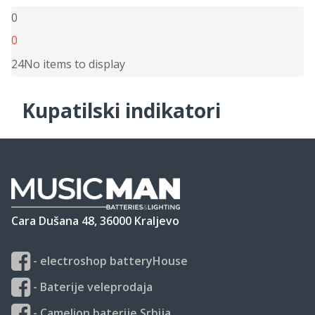
0
0
24
No items to display
Kupatilski indikatori
Cara Dušana 48, 36000 Kraljevo
- electroshop batteryHouse
- Baterije veleprodaja
- Camelion baterije Srbija