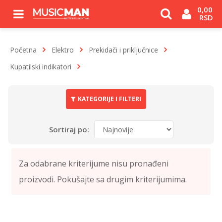
0,00 
RSD
Početna
Elektro
Prekidači i priključnice
Kupatilski indikatori
KATEGORIJE I FILTERI
Sortiraj po: